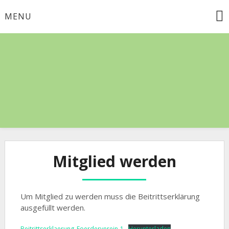
Skip
MENU
to
content
Förderverein der
Otzbergschule
Mitglied werden
Um Mitglied zu werden muss die Beitrittserklärung
ausgefüllt werden.
Beitrittserklaerung_Foerderverein-1
Herunterladen